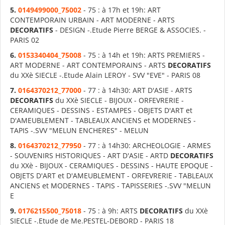
5.
0149499000_75002
- 75 : à 17h et 19h: ART
CONTEMPORAIN URBAIN - ART MODERNE - ARTS
DECORATIFS
- DESIGN -.Etude Pierre BERGE & ASSOCIES. -
PARIS 02
6.
0153340404_75008
- 75 : à 14h et 19h: ARTS PREMIERS -
ART MODERNE - ART CONTEMPORAINS - ARTS
DECORATIFS
du XXè SIECLE -.Etude Alain LEROY - SVV "EVE" - PARIS 08
7.
0164370212_77000
- 77 : à 14h30: ART D'ASIE - ARTS
DECORATIFS
du XXè SIECLE - BIJOUX - ORFEVRERIE -
CERAMIQUES - DESSINS - ESTAMPES - OBJETS D'ART et
D'AMEUBLEMENT - TABLEAUX ANCIENS et MODERNES -
TAPIS -.SVV "MELUN ENCHERES" - MELUN
8.
0164370212_77950
- 77 : à 14h30: ARCHEOLOGIE - ARMES
- SOUVENIRS HISTORIQUES - ART D'ASIE - ARTD
DECORATIFS
du XXè - BIJOUX - CERAMIQUES - DESSINS - HAUTE EPOQUE -
OBJETS D'ART et D'AMEUBLEMENT - ORFEVRERIE - TABLEAUX
ANCIENS et MODERNES - TAPIS - TAPISSERIES -.SVV "MELUN
E
9.
0176215500_75018
- 75 : à 9h: ARTS
DECORATIFS
du XXè
SIECLE -.Etude de Me.PESTEL-DEBORD - PARIS 18