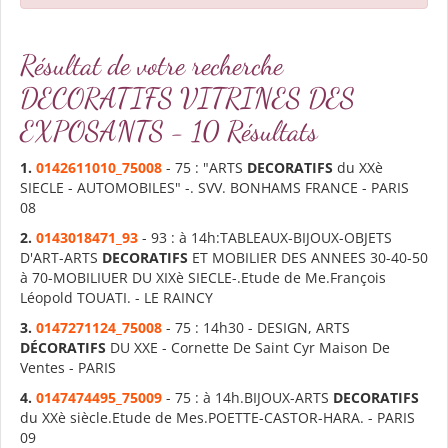
Résultat de votre recherche
DECORATIFS VITRINES DES
EXPOSANTS - 10 Résultats
1.
0142611010_75008
- 75 : "ARTS
DECORATIFS
du XXè
SIECLE - AUTOMOBILES" -. SVV. BONHAMS FRANCE - PARIS
08
2.
0143018471_93
- 93 : à 14h:TABLEAUX-BIJOUX-OBJETS
D'ART-ARTS
DECORATIFS
ET MOBILIER DES ANNEES 30-40-50
à 70-MOBILIUER DU XIXè SIECLE-.Etude de Me.François
Léopold TOUATI. - LE RAINCY
3.
0147271124_75008
- 75 : 14h30 - DESIGN, ARTS
DÉCORATIFS
DU XXE - Cornette De Saint Cyr Maison De
Ventes - PARIS
4.
0147474495_75009
- 75 : à 14h.BIJOUX-ARTS
DECORATIFS
du XXè siècle.Etude de Mes.POETTE-CASTOR-HARA. - PARIS
09