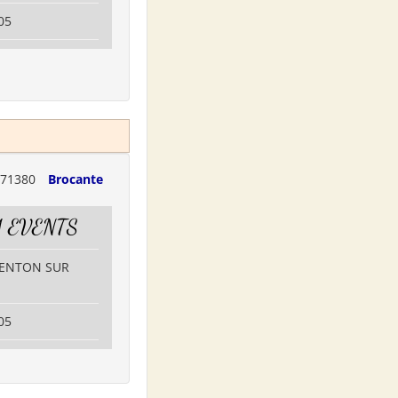
05
71380
Brocante
 EVENTS
GENTON SUR
05