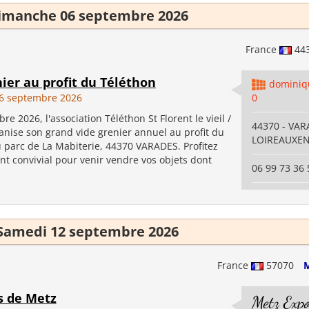
imanche 06 septembre 2026
France
44
ier au profit du Téléthon
dominiq
6 septembre 2026
0
re 2026, l'association Téléthon St Florent le vieil /
44370 - VAR
anise son grand vide grenier annuel au profit du
LOIREAUXE
u parc de La Mabiterie, 44370 VARADES. Profitez
t convivial pour venir vendre vos objets dont
06 99 73 36 
Samedi 12 septembre 2026
France
57070
M
s de Metz
Metz Exp