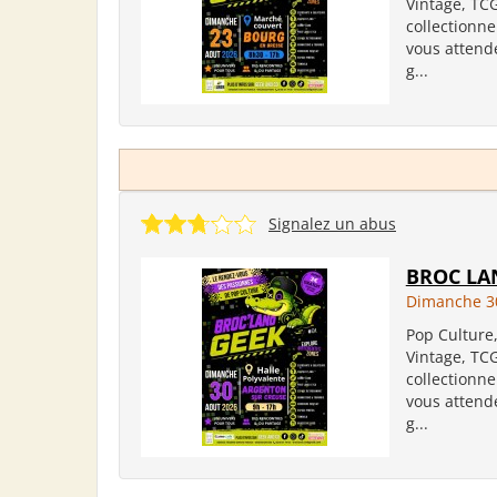
Vintage, TC
collectionne
vous attend
g...
Signalez un abus
BROC LA
Dimanche 3
Pop Culture
Vintage, TC
collectionne
vous attend
g...