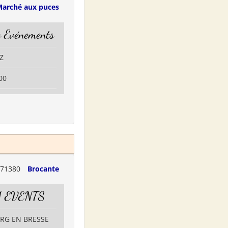
arché aux puces
o Evénements
Z
00
71380
Brocante
 EVENTS
URG EN BRESSE