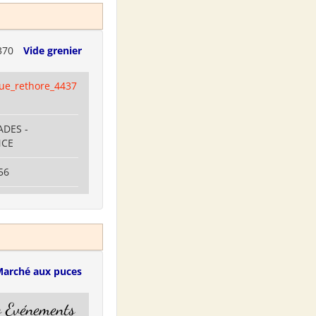
370
Vide grenier
ue_rethore_4437
ADES -
NCE
56
arché aux puces
o Evénements