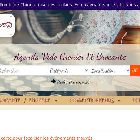
Points de Chine utilise des cookies. En naviguant sur le site, vous a
Agenda Vide Grenier Et Brocante
Recherche avancée
ROCANTE / ENCHÈRE
COLLECTIONNEURS
PU
a carte pour localiser les événements trouvés