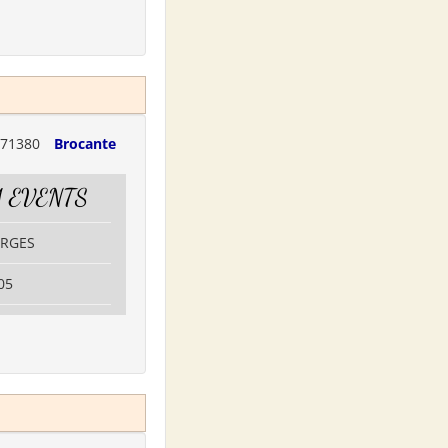
71380
Brocante
 EVENTS
URGES
05