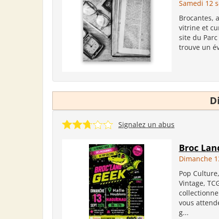
Samedi 12 
Brocantes, a
vitrine et c
site du Parc
trouve un éve
D
Signalez un abus
Broc La
Dimanche 1
Pop Culture
Vintage, TC
collectionne
vous attend
g...