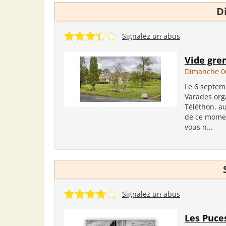
D
Signalez un abus
Vide gren
Dimanche 0
Le 6 septemb
Varades org
Téléthon, a
de ce momen
vous n...
Signalez un abus
Les Puce