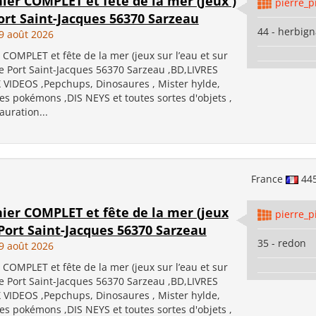
ier COMPLET et fête de la mer (jeux )
pierre_p
ort Saint-Jacques 56370 Sarzeau
44 - herbig
9 août 2026
 COMPLET et fête de la mer (jeux sur l’eau et sur
de Port Saint-Jacques 56370 Sarzeau ,BD,LIVRES
X VIDEOS ,Pepchups, Dinosaures , Mister hylde,
es pokémons ,DIS NEYS et toutes sortes d'objets ,
auration...
France
44
nier COMPLET et fête de la mer (jeux
pierre_p
 Port Saint-Jacques 56370 Sarzeau
35 - redon
9 août 2026
 COMPLET et fête de la mer (jeux sur l’eau et sur
de Port Saint-Jacques 56370 Sarzeau ,BD,LIVRES
X VIDEOS ,Pepchups, Dinosaures , Mister hylde,
es pokémons ,DIS NEYS et toutes sortes d'objets ,