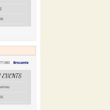
Z
00
71380
Brocante
 EVENTS
guenau
05