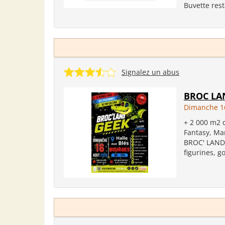
Buvette rest
Signalez un abus
BROC LAN
Dimanche 1
+ 2 000 m2 
Fantasy, Ma
BROC' LAND 
figurines, g