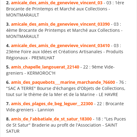
2.
amicale_des_
amis
_de_genevieve_vincent_03
- 03 : 1ère
Brocante de Printemps et Marché aux Collections -
MONTMARAULT
3.
amicale_des_
amis
_de_genevieve_vincent_03390
- 03 :
4ème Brocante de Printemps et Marché aux Collections -
MONTMARAULT
4.
amicale_des_
amis
_de_genevieve_vincent_03410
- 03 :
23ème Foire aux Idées et Créations Artisanales - Produits
Régionaux - PREMILHAT
5.
amis
_chapelle_langouerat_22140
- 22 : 9ème Vide-
greniers - KERMOROC'H
6.
amis
_des_paquebots___marine_marchande_76600
- 76 :
"SAC A TERRE" Bourse d'échanges d'Objets de Collections,
tout sur le thème de la Mer et de la Marine - LE HAVRE
7.
amis
_des_plages_de_beg_leguer__22300
- 22 : Brocante
Vide-greniers - Lannion
8.
amis
_de_l'abbatiale_de_st_satur_18300
- 18 : "Les Puces
de St Satur" Braderie au profit de l'Association - SAINT
SATUR