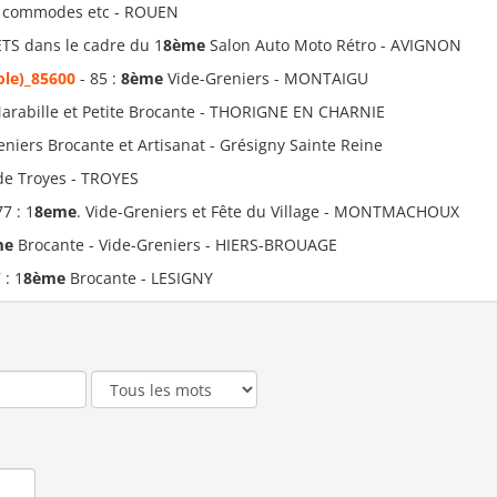
 commodes etc - ROUEN
TS dans le cadre du 1
8ème
Salon Auto Moto Rétro - AVIGNON
ole)_85600
- 85 :
8ème
Vide-Greniers - MONTAIGU
Marabille et Petite Brocante - THORIGNE EN CHARNIE
niers Brocante et Artisanat - Grésigny Sainte Reine
de Troyes - TROYES
77 : 1
8eme
. Vide-Greniers et Fête du Village - MONTMACHOUX
me
Brocante - Vide-Greniers - HIERS-BROUAGE
 : 1
8ème
Brocante - LESIGNY