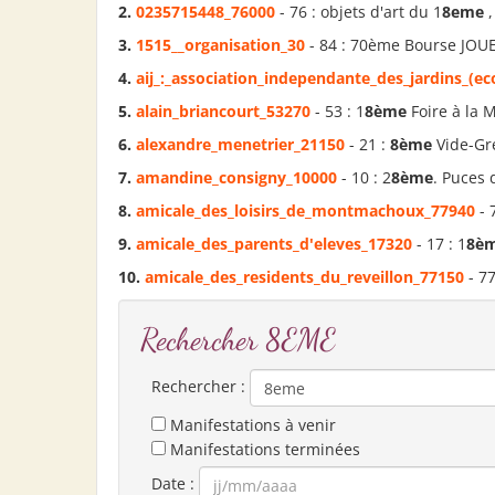
2.
0235715448_76000
- 76 : objets d'art du 1
8eme
,
3.
1515__organisation_30
- 84 : 70ème Bourse JOUE
4.
aij_:_association_independante_des_jardins_(ec
5.
alain_briancourt_53270
- 53 : 1
8ème
Foire à la 
6.
alexandre_menetrier_21150
- 21 :
8ème
Vide-Gre
7.
amandine_consigny_10000
- 10 : 2
8ème
. Puces 
8.
amicale_des_loisirs_de_montmachoux_77940
- 
9.
amicale_des_parents_d'eleves_17320
- 17 : 1
8è
10.
amicale_des_residents_du_reveillon_77150
- 77
Rechercher 8EME
Rechercher :
Manifestations à venir
Manifestations terminées
Date :