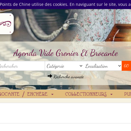
Points de Chine utilise des cookies. En naviguant sur le site, vous a
Agenda Vide Grenier Et Brocante
Recherche avancée
ROCANTE / ENCHÈRE
COLLECTIONNEURS
PU