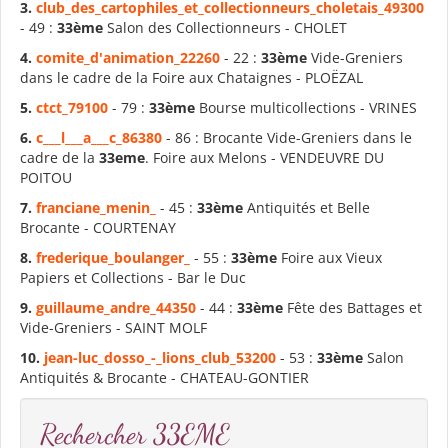
3.
club_des_cartophiles_et_collectionneurs_choletais_49300
- 49 :
33ème
Salon des Collectionneurs - CHOLET
4.
comite_d'animation_22260
- 22 :
33ème
Vide-Greniers
dans le cadre de la Foire aux Chataignes - PLOËZAL
5.
ctct_79100
- 79 :
33ème
Bourse multicollections - VRINES
6.
c___l___a___c_86380
- 86 : Brocante Vide-Greniers dans le
cadre de la
33eme
. Foire aux Melons - VENDEUVRE DU
POITOU
7.
franciane_menin_
- 45 :
33ème
Antiquités et Belle
Brocante - COURTENAY
8.
frederique_boulanger_
- 55 :
33ème
Foire aux Vieux
Papiers et Collections - Bar le Duc
9.
guillaume_andre_44350
- 44 :
33ème
Fête des Battages et
Vide-Greniers - SAINT MOLF
10.
jean-luc_dosso_-_lions_club_53200
- 53 :
33ème
Salon
Antiquités & Brocante - CHATEAU-GONTIER
Rechercher 33EME