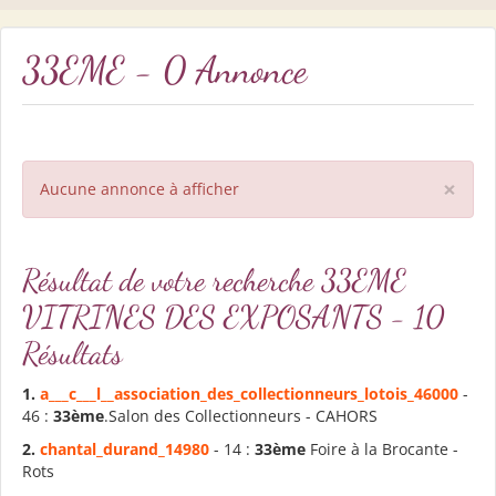
33EME - 0 Annonce
×
Aucune annonce à afficher
Résultat de votre recherche 33EME
VITRINES DES EXPOSANTS - 10
Résultats
1.
a___c___l__association_des_collectionneurs_lotois_46000
-
46 :
33ème
.Salon des Collectionneurs - CAHORS
2.
chantal_durand_14980
- 14 :
33ème
Foire à la Brocante -
Rots