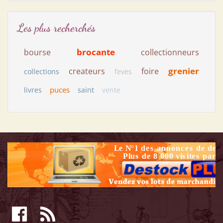
Les plus recherchés
brocante
bourse
collectionneurs
grenier
createurs
foire
collections
feves
puces
livres
saint
vente