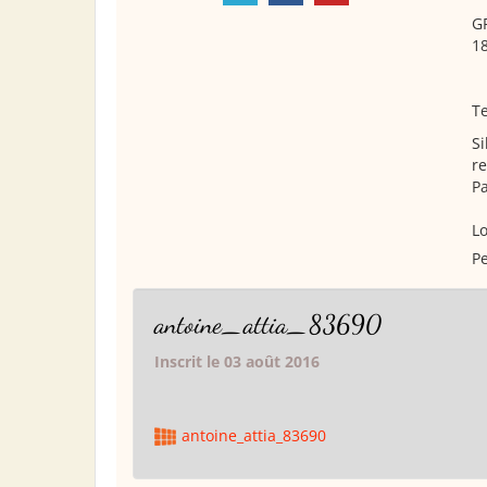
G
18
Te
Si
re
Pa
Lo
Pe
antoine_attia_83690
Inscrit le 03 août 2016
antoine_attia_83690