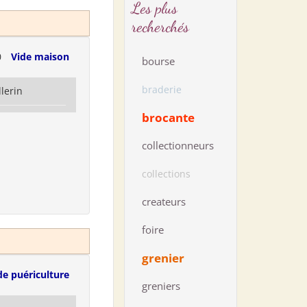
Les plus
recherchés
0
Vide maison
bourse
braderie
llerin
brocante
collectionneurs
collections
createurs
foire
grenier
de puériculture
greniers