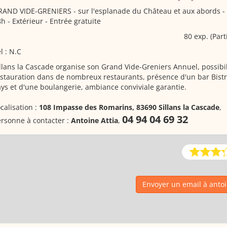
RAND VIDE-GRENIERS
- sur l'esplanade du Château et aux abords -
h - Extérieur - Entrée gratuite
80 exp. (Part
l : N.C
llans la Cascade organise son Grand Vide-Greniers Annuel, possibil
stauration dans de nombreux restaurants, présence d'un bar Bistr
ys et d'une boulangerie, ambiance conviviale garantie.
calisation :
108 Impasse des Romarins, 83690 Sillans la Cascade
,
04 94 04 69 32
rsonne à contacter :
Antoine Attia
,
Envoyer un email à anto