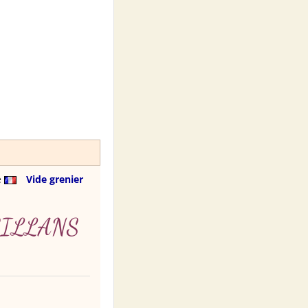
e
Vide grenier
SILLANS