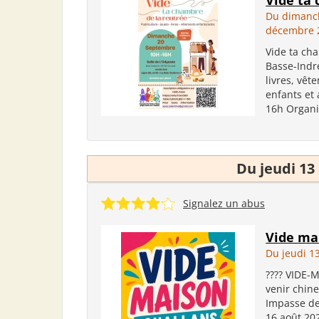
Vide ta
Du dimanc
décembre 
Vide ta cha
Basse-Indre
livres, vêt
enfants et
16h Organis
Du jeudi 13
Signalez un abus
Vide ma
Du jeudi 1
???? VIDE-
venir chiner
Impasse de 
16 août 202