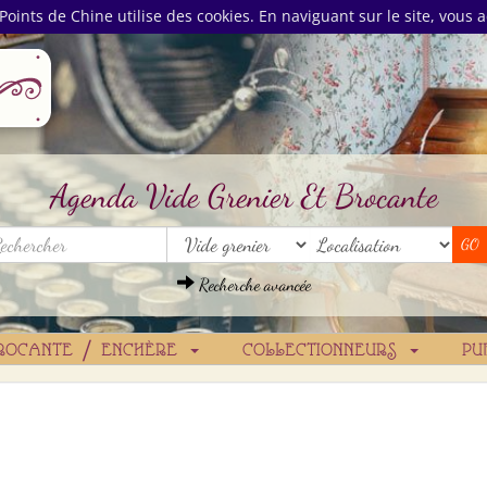
Points de Chine utilise des cookies. En naviguant sur le site, vous a
Agenda Vide Grenier Et Brocante
Recherche avancée
ROCANTE / ENCHÈRE
COLLECTIONNEURS
PU