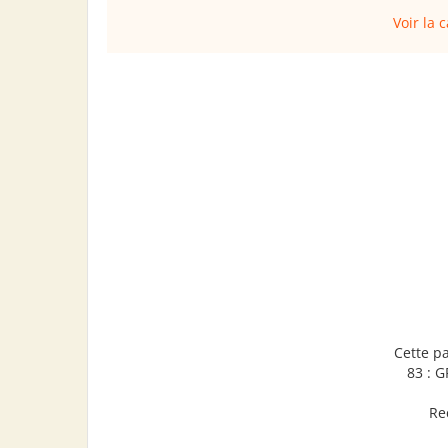
Voir la 
Cette p
83 : 
Re