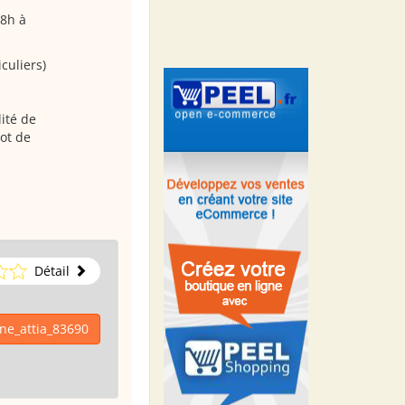
 8h à
iculiers)
ité de
ot de
Détail
ine_attia_83690