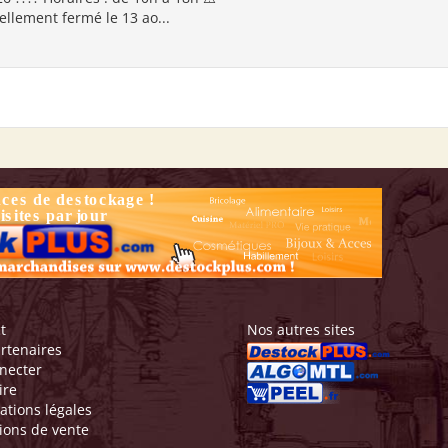
ellement fermé le 13 ao...
t
Nos autres sites
rtenaires
necter
ire
ations légales
ions de vente