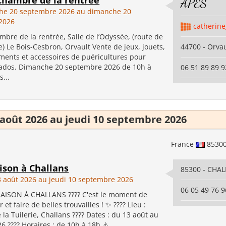
 chambre de la rentrée
APES
he 20 septembre 2026 au dimanche 20
2026
catherine
mbre de la rentrée, Salle de l’Odyssée, (route de
) Le Bois-Cesbron, Orvault Vente de jeux, jouets,
44700 - Orvau
ements et accessoires de puéricultures pour
 ados. Dimanche 20 septembre 2026 de 10h à
06 51 89 89 9
...
 août 2026 au jeudi 10 septembre 2026
France
8530
ison à Challans
85300 - CHA
3 août 2026 au jeudi 10 septembre 2026
06 05 49 76 9
MAISON À CHALLANS ???? C'est le moment de
 et faire de belles trouvailles ! ✨ ???? Lieu :
la Tuilerie, Challans ???? Dates : du 13 août au
6 ???? Horaires : de 10h à 18h ⚠️