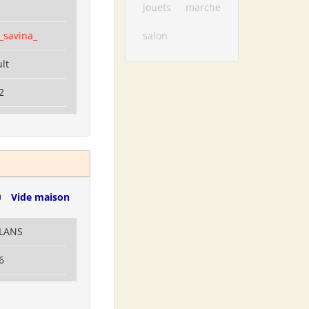
jouets
marche
_savina_
salon
lt
2
0
Vide maison
LLANS
6