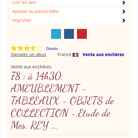
Lire les avis
Ajouter au pense-bête
Imprimer
Détails
Signalez un abus
France
Vente aux enchères
Vente aux enchères
78 : à 14h30:
AMEUBLEMENT -
TABLEAUX - OBJETS de
COLLECTION -.Etude de
Mes. REY ...