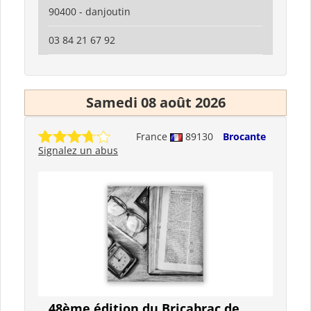
90400 - danjoutin
03 84 21 67 92
Samedi 08 août 2026
France
89130
Brocante
Signalez un abus
48ème édition du Bricabrac de