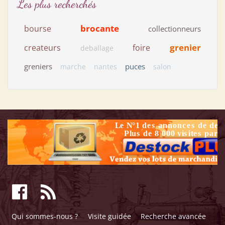
Les plus recherchés
brocante
bourse
collectionneurs
grenier
createurs
foire
deballage
greniers
puces
marche
nantes
salon
Qui sommes-nous ?
Visite guidée
Recherche avancée