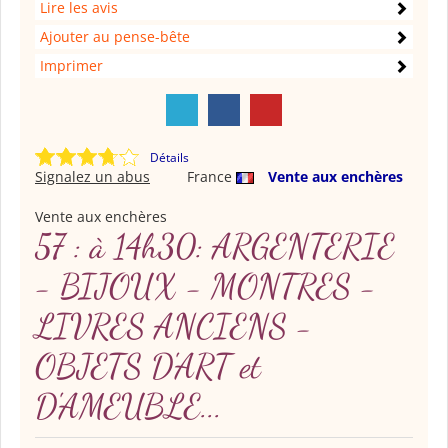
Lire les avis
Ajouter au pense-bête
Imprimer
Détails
Signalez un abus
France
Vente aux enchères
Vente aux enchères
57 : à 14h30: ARGENTERIE
- BIJOUX - MONTRES -
LIVRES ANCIENS -
OBJETS D'ART et
D'AMEUBLE...