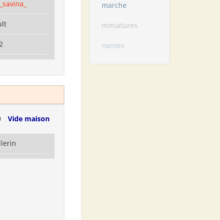
_savina_
marche
lt
miniatures
2
nantes
0
Vide maison
llerin