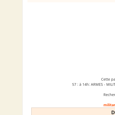
Cette p
57 : à 14h: ARMES - MILIT
Recher
milita
D