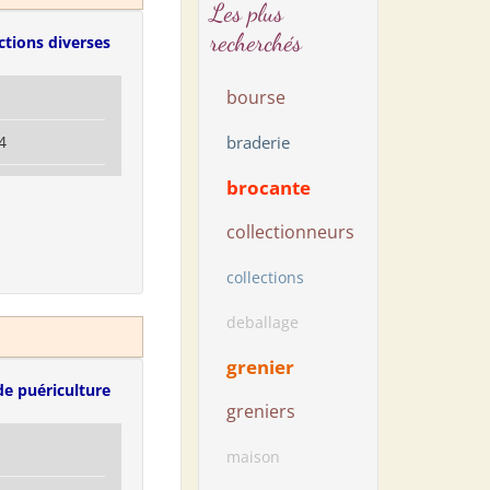
Les plus
recherchés
ctions diverses
bourse
4
braderie
brocante
collectionneurs
collections
deballage
grenier
de puériculture
greniers
maison