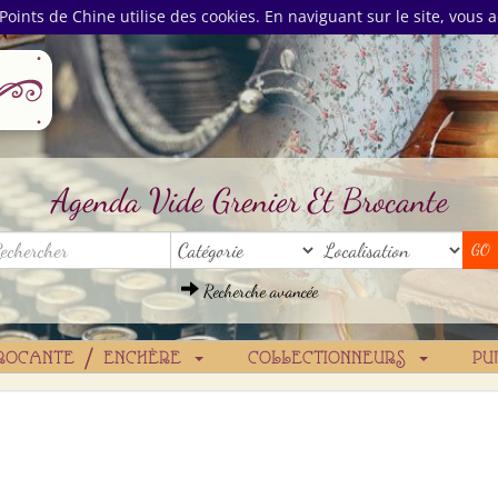
Points de Chine utilise des cookies. En naviguant sur le site, vous a
Agenda Vide Grenier Et Brocante
Recherche avancée
ROCANTE / ENCHÈRE
COLLECTIONNEURS
PU