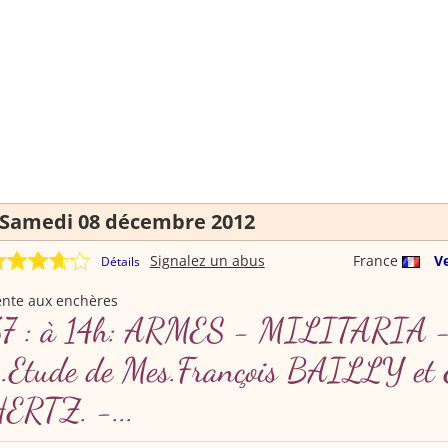
Samedi 08 décembre 2012
Signalez un abus
France
V
Détails
ente aux enchères
57 : à 14h: ARMES - MILITARIA 
.Etude de Mes.François BAILLY et 
ERTZ. -...