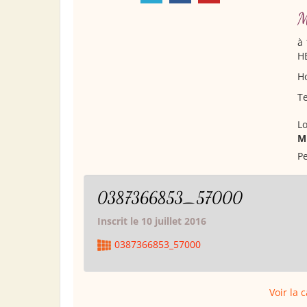
M
à 
H
Ho
Te
Lo
M
Pe
0387366853_57000
Inscrit le 10 juillet 2016
0387366853_57000
Voir la 