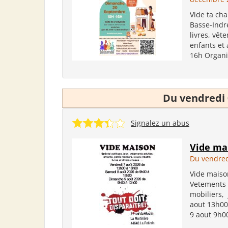
Vide ta cha
Basse-Indre
livres, vêt
enfants et
16h Organis
Du vendredi 
Signalez un abus
Vide ma
Du vendred
Vide maison
Vetements a
mobiliers,
aout 13h00
9 aout 9h00