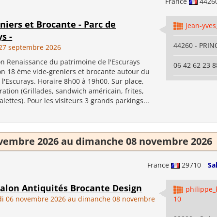
France
4426
niers et Brocante - Parc de
jean-yves
ys -
44260 - PRI
27 septembre 2026
ion Renaissance du patrimoine de l'Escurays
06 42 62 23 8
on 18 ème vide-greniers et brocante autour du
l'Escurays. Horaire 8h00 à 19h00. Sur place,
ration (Grillades, sandwich américain, frites,
alettes). Pour les visiteurs 3 grands parkings...
ovembre 2026 au dimanche 08 novembre 2026
France
29710
Sa
alon Antiquités Brocante Design
philippe
di 06 novembre 2026 au dimanche 08 novembre
10