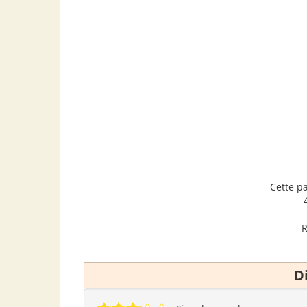
Cette p
R
D