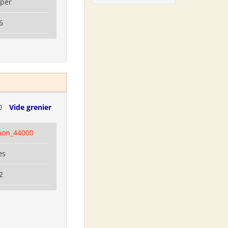
mper
6
0
Vide grenier
gnon_44000
es
2