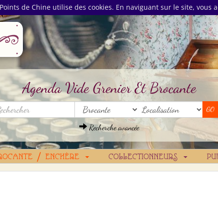
Points de Chine utilise des cookies. En naviguant sur le site, vous a
Agenda Vide Grenier Et Brocante
Recherche avancée
ROCANTE / ENCHÈRE
COLLECTIONNEURS
PU