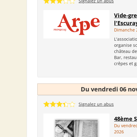
Signalez un abus
Vide-gre
l'Escura
Dimanche 
L'associat
organise s
château de 
Bar, restau
crêpes et g
Du vendredi 06 n
Signalez un abus
48ème S
Du vendre
2026