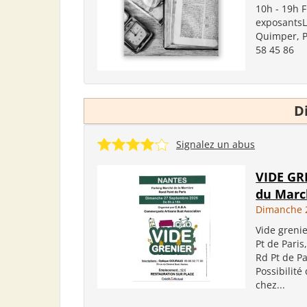
10h - 19h 
exposantsLo
Quimper, P
58 45 86
D
Signalez un abus
VIDE GR
du Marc
Dimanche 
Vide greni
Pt de Pari
Rd Pt de P
Possibilit
chez...