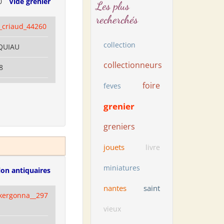
0
Vide grenier
Les plus
recherchés
_criaud_44260
collection
NQUIAU
collectionneurs
8
foire
feves
grenier
greniers
jouets
livre
miniatures
lon antiquaires
nantes
saint
_kergonna__297
vieux