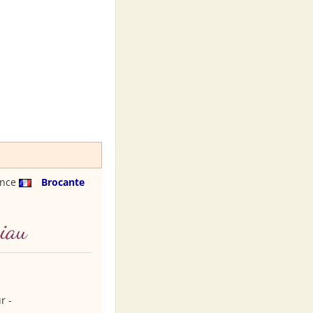
ance
Brocante
uiau
r -