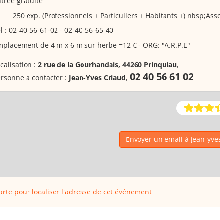
trée gratuite
250 exp. (Professionnels + Particuliers + Habitants +) nbsp;Asso
l : 02-40-56-61-02 - 02-40-56-65-40
placement de 4 m x 6 m sur herbe =12 € - ORG: "A.R.P.E"
calisation :
2 rue de la Gourhandais, 44260 Prinquiau
,
02 40 56 61 02
rsonne à contacter :
Jean-Yves Criaud
,
Envoyer un email à jean-yve
carte pour localiser l'adresse de cet événement