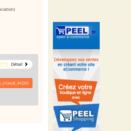
ciation)
Détail
s_criaud_44260