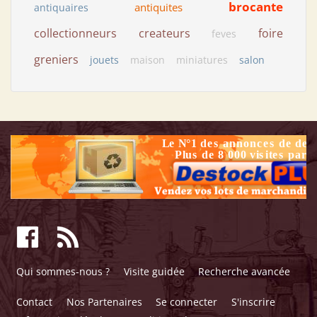
brocante
antiquites
antiquaires
collectionneurs
createurs
foire
feves
greniers
jouets
maison
miniatures
salon
Qui sommes-nous ?
Visite guidée
Recherche avancée
Contact
Nos Partenaires
Se connecter
S'inscrire