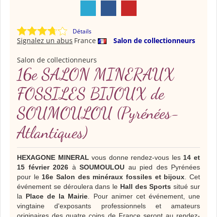
Détails
Signalez un abus
France
Salon de collectionneurs
Salon de collectionneurs
16e SALON MINERAUX
FOSSILES BIJOUX de
SOUMOULOU (Pyrénées-
Atlantiques)
HEXAGONE MINERAL
vous donne rendez-vous les
1
4
et
1
5
février 202
6
à
SOUMOULOU
au pied des Pyrénées
pour le
1
6
e Salon des minéraux fossiles et bijoux
. Cet
événement se déroulera dans le
Hall des Sports
situé sur
la
Place de la Mairie
. Pour animer cet événement, une
vingtaine d'exposants professionnels et amateurs
originaires des quatre coins de France seront au rendez-