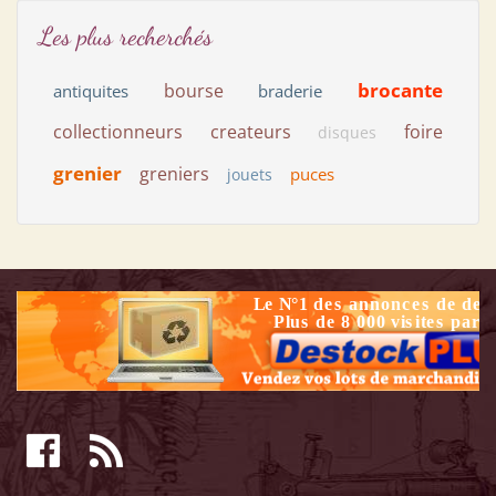
Les plus recherchés
brocante
bourse
antiquites
braderie
collectionneurs
createurs
foire
disques
grenier
greniers
puces
jouets