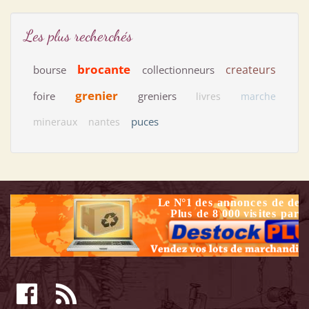
Les plus recherchés
brocante
createurs
bourse
collectionneurs
grenier
foire
greniers
livres
marche
puces
mineraux
nantes