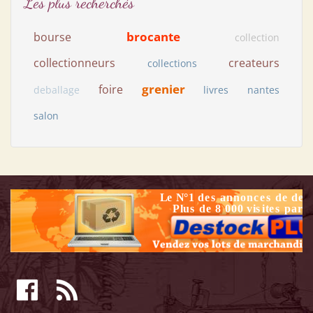
Les plus recherchés
brocante
bourse
collection
collectionneurs
createurs
collections
grenier
foire
deballage
livres
nantes
salon