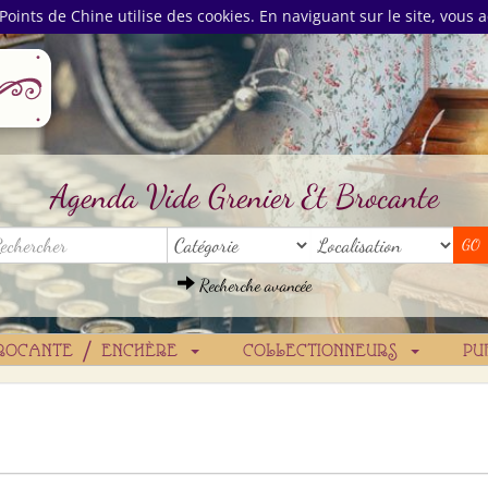
Points de Chine utilise des cookies. En naviguant sur le site, vous a
Agenda Vide Grenier Et Brocante
Recherche avancée
ROCANTE / ENCHÈRE
COLLECTIONNEURS
PU