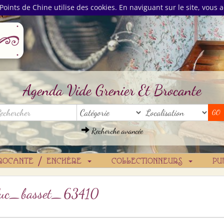
Points de Chine utilise des cookies. En naviguant sur le site, vous a
Agenda Vide Grenier Et Brocante
Recherche avancée
ROCANTE / ENCHÈRE
COLLECTIONNEURS
PU
e-luc_basset_63410