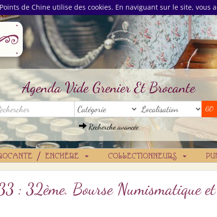
Points de Chine utilise des cookies. En naviguant sur le site, vous a
Agenda Vide Grenier Et Brocante
Recherche avancée
ROCANTE / ENCHÈRE
COLLECTIONNEURS
PU
: 33 : 32ème. Bourse Numismatique et