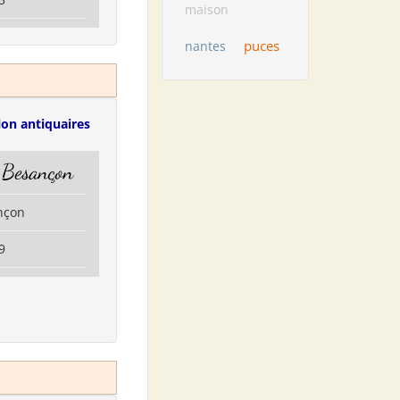
maison
puces
nantes
lon antiquaires
s Besançon
nçon
9