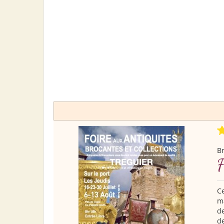
B
F
Ce
ma
de
de