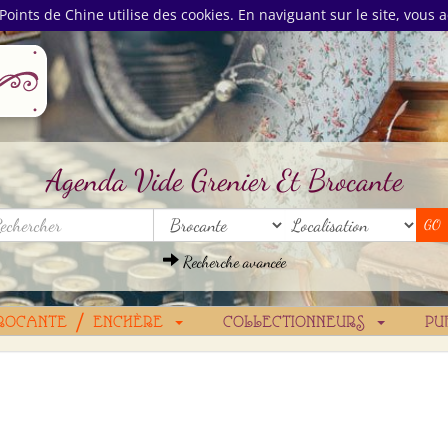
Points de Chine utilise des cookies. En naviguant sur le site, vous a
Agenda Vide Grenier Et Brocante
Recherche avancée
ROCANTE / ENCHÈRE
COLLECTIONNEURS
PU