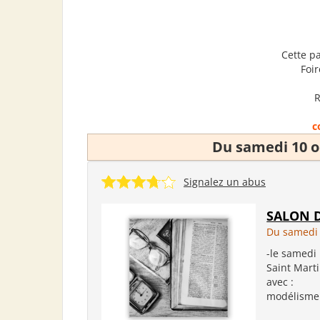
Cette p
Foir
R
c
Du samedi 10 o
Signalez un abus
SALON 
Du samedi 
-le samedi
Saint Mart
avec : *e
modélisme (