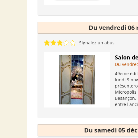
Du vendredi 06 
Signalez un abus
Salon d
Du vendred
49ème édit
lundi 9 no
présentero
Micropolis
Besançon. T
entre l'anc
Du samedi 05 dé