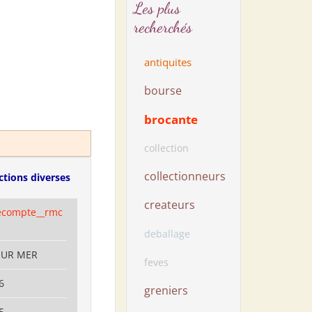
Les plus
recherchés
antiquites
bourse
brocante
collection
collectionneurs
ctions diverses
createurs
ecompte__rmc
deballage
 SUR MER
feves
6
greniers
5