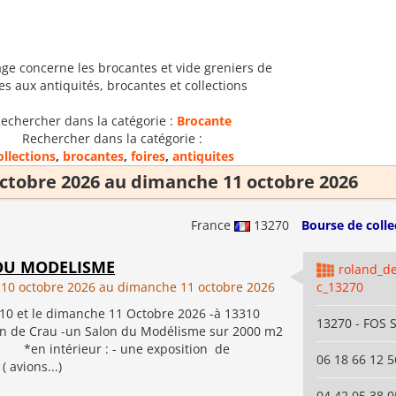
age concerne les brocantes et vide greniers de
es aux antiquités, brocantes et collections
echercher dans la catégorie :
Brocante
Rechercher dans la catégorie :
ollections
,
brocantes
,
foires
,
antiquites
ctobre 2026 au dimanche 11 octobre 2026
France
13270
Bourse de colle
DU MODELISME
roland_d
10 octobre 2026 au dimanche 11 octobre 2026
c_13270
 10 et le dimanche 11 Octobre 2026 -à 13310
13270 - FOS
in de Crau -un Salon du Modélisme sur 2000 m2
n intérieur : - une exposition de
06 18 66 12 5
 avions...)
04 42 05 38 0