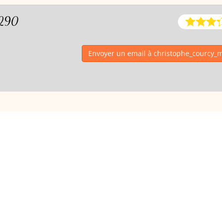
2290
Envoyer un email à christophe_courcy_