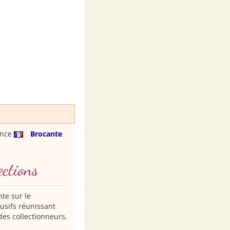
ance
Brocante
ections
nte sur le
usifs réunissant
des collectionneurs,