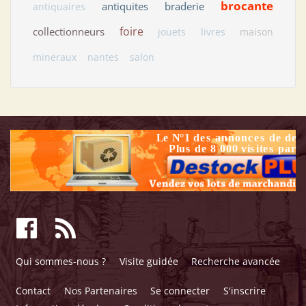
brocante
antiquites
braderie
antiquaires
foire
collectionneurs
jouets
livres
maison
mineraux
nantes
salon
Qui sommes-nous ?
Visite guidée
Recherche avancée
Contact
Nos Partenaires
Se connecter
S'inscrire