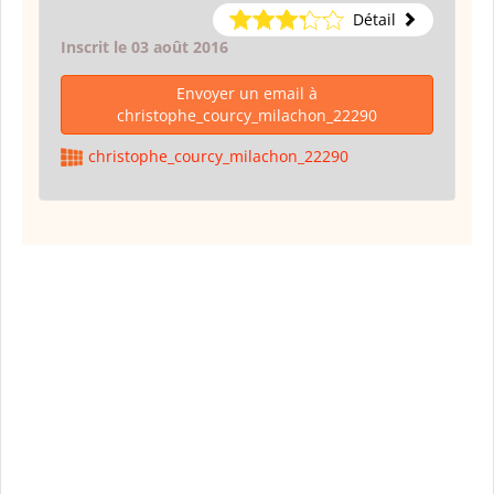
Détail
Inscrit le 03 août 2016
Envoyer un email à
christophe_courcy_milachon_22290
christophe_courcy_milachon_22290