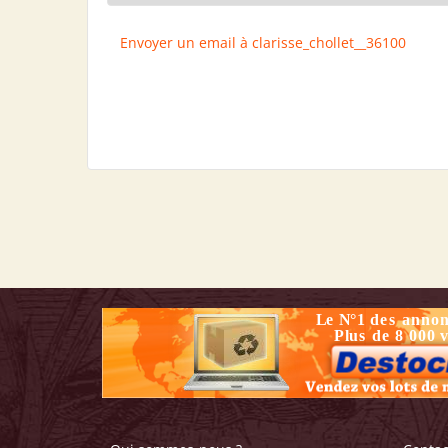
Envoyer un email à clarisse_chollet__36100