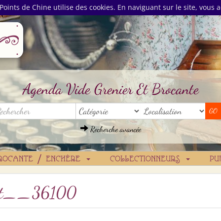
Points de Chine utilise des cookies. En naviguant sur le site, vous a
Agenda Vide Grenier Et Brocante
Recherche avancée
ROCANTE / ENCHÈRE
COLLECTIONNEURS
PU
ollet__36100