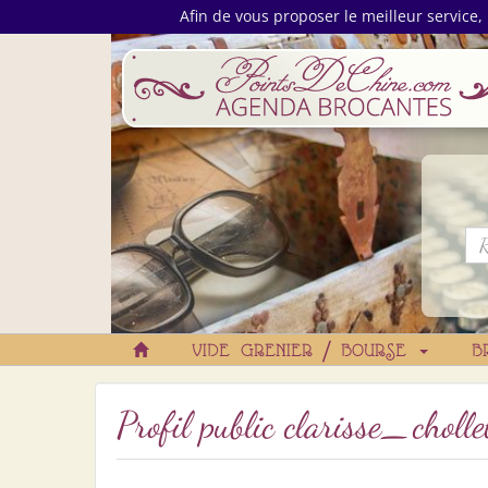
Afin de vous proposer le meilleur service, 
VIDE GRENIER / BOURSE
B
Profil public clarisse_ch