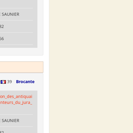
E SAUNIER
82
66
e
39
Brocante
ion_des_antiquai
anteurs_du_jura_
E SAUNIER
82