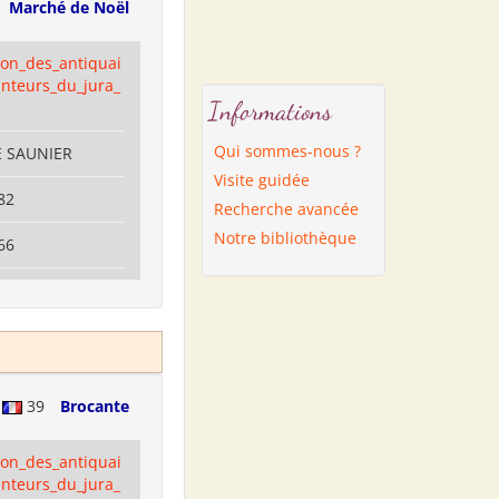
Marché de Noël
ion_des_antiquai
anteurs_du_jura_
Informations
Qui sommes-nous ?
E SAUNIER
Visite guidée
82
Recherche avancée
Notre bibliothèque
66
e
39
Brocante
ion_des_antiquai
anteurs_du_jura_