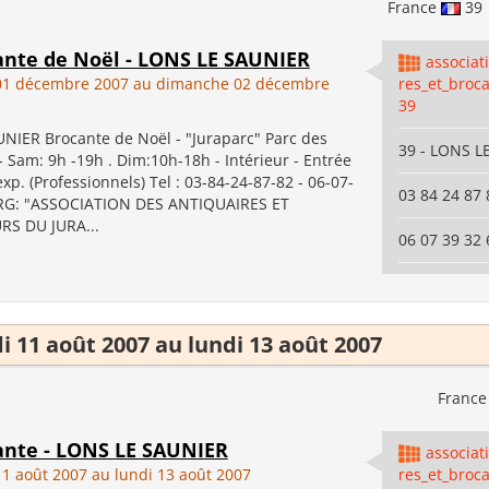
France
39
cante de Noël - LONS LE SAUNIER
associat
01 décembre 2007 au dimanche 02 décembre
res_et_broc
39
NIER Brocante de Noël - "Juraparc" Parc des
39 - LONS L
- Sam: 9h -19h . Dim:10h-18h - Intérieur - Entrée
exp. (Professionnels) Tel : 03-84-24-87-82 - 06-07-
03 84 24 87 
ORG: "ASSOCIATION DES ANTIQUAIRES ET
S DU JURA...
06 07 39 32 
 11 août 2007 au lundi 13 août 2007
Franc
cante - LONS LE SAUNIER
associat
1 août 2007 au lundi 13 août 2007
res_et_broc