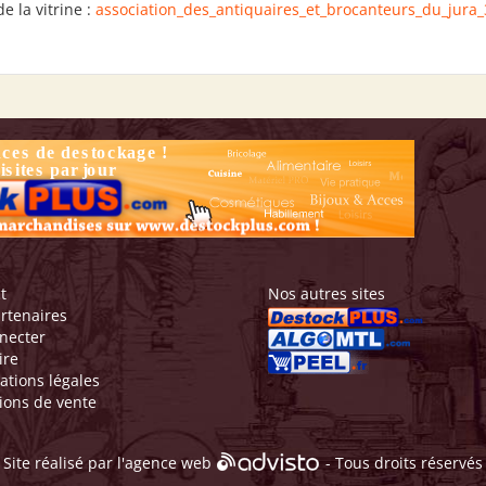
e la vitrine :
association_des_antiquaires_et_brocanteurs_du_jura_
t
Nos autres sites
rtenaires
necter
ire
ations légales
ions de vente
Site réalisé par l'
agence web
- Tous droits réservés