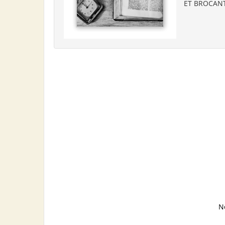
ET BROCANT
N