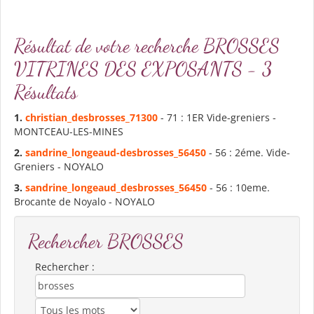
Résultat de votre recherche BROSSES
VITRINES DES EXPOSANTS - 3
Résultats
1.
christian_des
brosses
_71300
- 71 : 1ER Vide-greniers -
MONTCEAU-LES-MINES
2.
sandrine_longeaud-des
brosses
_56450
- 56 : 2éme. Vide-
Greniers - NOYALO
3.
sandrine_longeaud_des
brosses
_56450
- 56 : 10eme.
Brocante de Noyalo - NOYALO
Rechercher BROSSES
Rechercher :