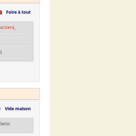
Foire à tout
arziera_
0
0
Vide maison
llerin