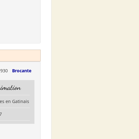
7930
Brocante
nimation
es en Gatinais
7