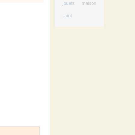
jouets
maison
saint