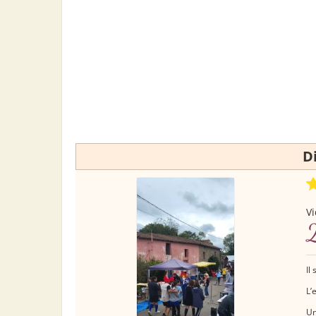
D
Vi
2
Il
L’
Un