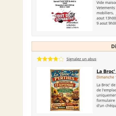
Vide maison
Vetements a
mobiliers,
aout 13h00
9 aout 9h00
D
Signalez un abus
La Broc'
Dimanche 
La Broc' de
de l'emplac
uniquement
formulaire 
d'un chèqu