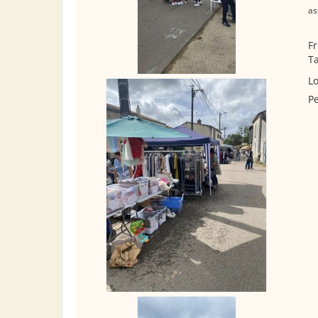
as
Fr
Ta
Lo
Pe