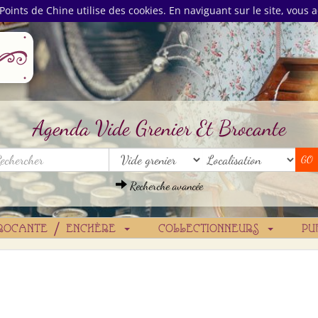
Points de Chine utilise des cookies. En naviguant sur le site, vous a
Agenda Vide Grenier Et Brocante
Recherche avancée
ROCANTE / ENCHÈRE
COLLECTIONNEURS
PU