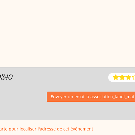
44340
Envoyer un email à association_label_mat
carte pour localiser l'adresse de cet événement