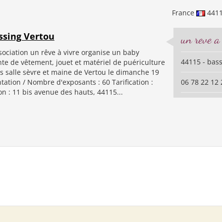
France
441
ssing Vertou
un reve a
sociation un rêve à vivre organise un baby
44115 - bas
te de vêtement, jouet et matériel de puériculture
s salle sèvre et maine de Vertou le dimanche 19
ation / Nombre d'exposants : 60 Tarification :
06 78 22 12 
on : 11 bis avenue des hauts, 44115...