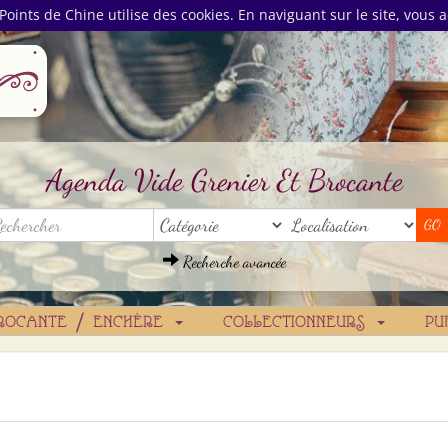
Points de Chine utilise des cookies. En naviguant sur le site, vous a
Agenda Vide Grenier Et Brocante
Recherche avancée
ROCANTE / ENCHÈRE
COLLECTIONNEURS
PU