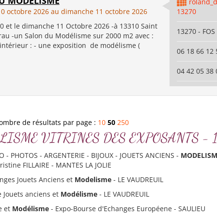
U MODELISME
roland_
0 octobre 2026 au dimanche 11 octobre 2026
13270
10 et le dimanche 11 Octobre 2026 -à 13310 Saint
13270 - FO
rau -un Salon du Modélisme sur 2000 m2 avec :
eur : - une exposition de modélisme (
06 18 66 12 
04 42 05 38 
ombre de résultats par page :
10
50
250
MODELISME VITRINES DES EXPOSANTS - 10
TO - PHOTOS - ARGENTERIE - BIJOUX - JOUETS ANCIENS -
MODELISM
istine FILLAIRE - MANTES LA JOLIE
nges Jouets Anciens et
Modelisme
- LE VAUDREUIL
e Jouets anciens et
Modélisme
- LE VAUDREUIL
e et
Modélisme
- Expo-Bourse d'Echanges Européene - SAULIEU