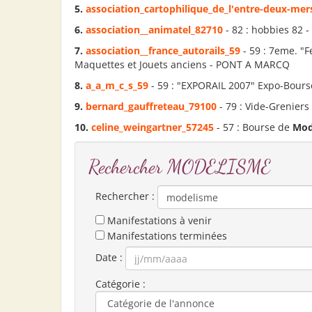
5.
association_cartophilique_de_l'entre-deux-mer
6.
association__animatel_82710
- 82 : hobbies 82 
7.
association__france_autorails_59
- 59 : 7eme. "F
Maquettes et Jouets anciens - PONT A MARCQ
8.
a_a_m_c_s_59
- 59 : "EXPORAIL 2007" Expo-Bour
9.
bernard_gauffreteau_79100
- 79 : Vide-Greniers
10.
celine_weingartner_57245
- 57 : Bourse de
Mod
Rechercher MODELISME
Rechercher :
Manifestations à venir
Manifestations terminées
Date :
Catégorie :