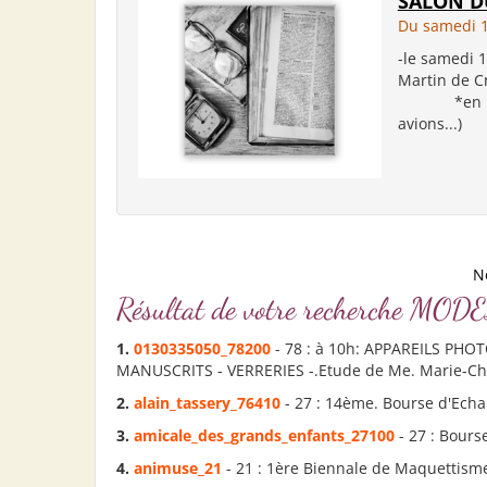
SALON D
Du samedi 1
-le samedi 
Martin de C
*en intéri
avions...)
N
Résultat de votre recherche 
1.
0130335050_78200
- 78 : à 10h: APPAREILS PHO
MANUSCRITS - VERRERIES -.Etude de Me. Marie-Chr
2.
alain_tassery_76410
- 27 : 14ème. Bourse d'Echa
3.
amicale_des_grands_enfants_27100
- 27 : Bours
4.
animuse_21
- 21 : 1ère Biennale de Maquettism