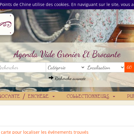
Points de Chine utilise des cookies. En naviguant sur le site, vous a
Agenda Vide Grenier Et Brocante
Recherche avancée
ROCANTE / ENCHÈRE
COLLECTIONNEURS
PU
a carte pour localiser les événements trouvés