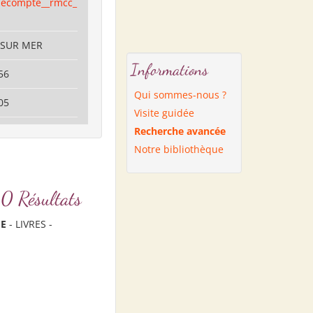
decompte__rmcc_
S SUR MER
Informations
56
Qui sommes-nous ?
05
Visite guidée
Recherche avancée
Notre bibliothèque
 Résultats
E
- LIVRES -