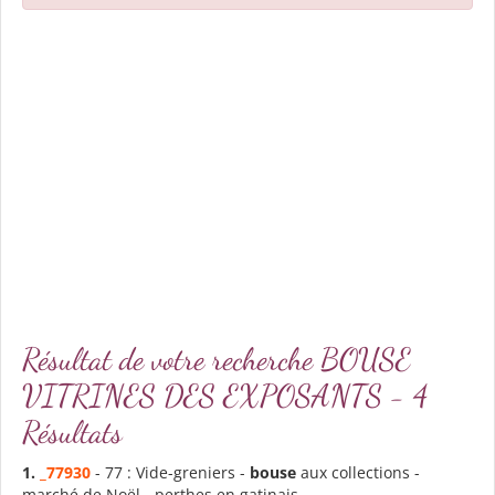
Résultat de votre recherche BOUSE
VITRINES DES EXPOSANTS - 4
Résultats
1.
_77930
- 77 : Vide-greniers -
bouse
aux collections -
marché de Noël - perthes en gatinais