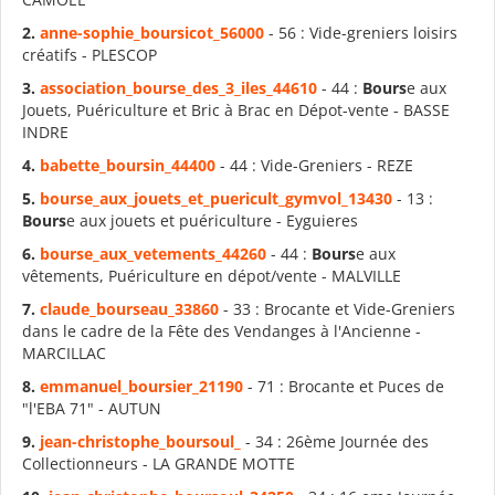
2.
anne-sophie_
bours
icot_56000
- 56 : Vide-greniers loisirs
créatifs - PLESCOP
3.
association_
bours
e_des_3_iles_44610
- 44 :
Bours
e aux
Jouets, Puériculture et Bric à Brac en Dépot-vente - BASSE
INDRE
4.
babette_
bours
in_44400
- 44 : Vide-Greniers - REZE
5.
bours
e_aux_jouets_et_puericult_gymvol_13430
- 13 :
Bours
e aux jouets et puériculture - Eyguieres
6.
bours
e_aux_vetements_44260
- 44 :
Bours
e aux
vêtements, Puériculture en dépot/vente - MALVILLE
7.
claude_
bours
eau_33860
- 33 : Brocante et Vide-Greniers
dans le cadre de la Fête des Vendanges à l'Ancienne -
MARCILLAC
8.
emmanuel_
bours
ier_21190
- 71 : Brocante et Puces de
"l'EBA 71" - AUTUN
9.
jean-christophe_
bours
oul_
- 34 : 26ème Journée des
Collectionneurs - LA GRANDE MOTTE