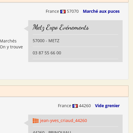
France
57070
Marché aux puces
Metz Expo Evénements
57000 - METZ
s Marchés
 On y trouve
03 87 55 66 00
France
44260
Vide grenier
jean-yves_criaud_44260
44260 - PRINQUIAU