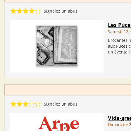
Signalez un abus
Les Puce
Samedi 12 
Brocantes, a
aux Puces cé
un éventail t
Signalez un abus
Vide-gren
Dimanche 2