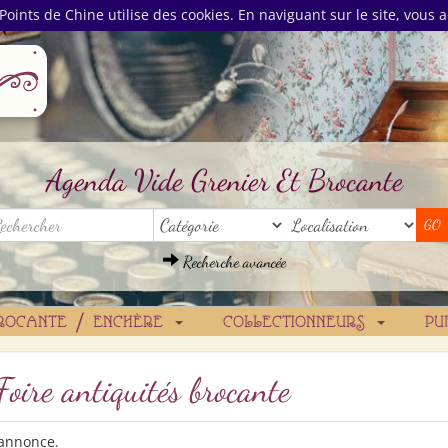
Points de Chine utilise des cookies. En naviguant sur le site, vous a
Agenda Vide Grenier Et Brocante
Recherche avancée
ROCANTE / ENCHÈRE
COLLECTIONNEURS
PU
Foire antiquités brocante
 annonce.