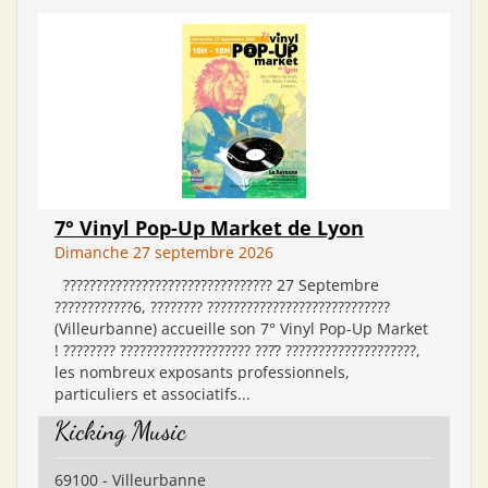
7° Vinyl Pop-Up Market de Lyon
Dimanche 27 septembre 2026
???????????????????????????????? 27 Septembre
????????????6, ???????? ????????????????????????????
(Villeurbanne) accueille son 7° Vinyl Pop-Up Market
! ???????? ???????????????????? ????̀ ????????????????????,
les nombreux exposants professionnels,
particuliers et associatifs...
Kicking Music
69100 - Villeurbanne