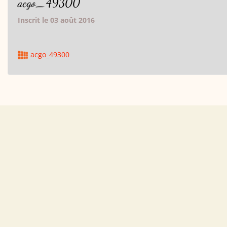
acgo_49300
Inscrit le 03 août 2016
acgo_49300