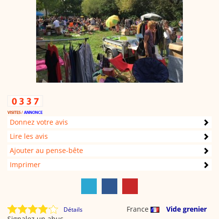
Donnez votre avis
Lire les avis
Ajouter au pense-bête
Imprimer
France
Vide grenier
Détails
Signalez un abus