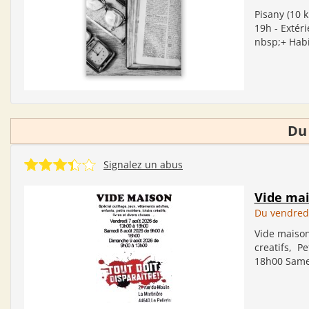
Pisany (10 k
19h - Extéri
nbsp;+ Habit
Du
Signalez un abus
Vide ma
Du vendred
Vide maison
creatifs, P
18h00 Samed