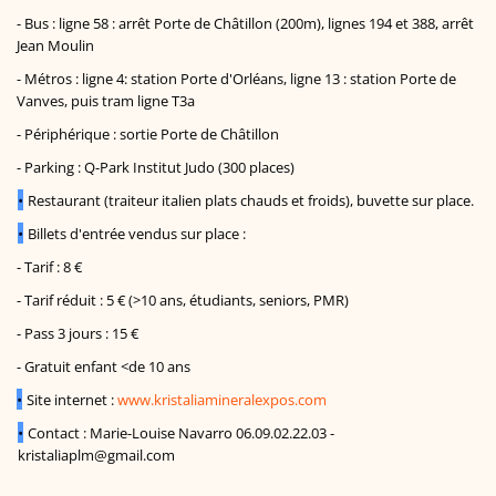
- Bus : ligne 58 : arrêt Porte de Châtillon (200m), lignes 194 et 388, arrêt
Jean Moulin
- Métros : ligne 4: station Porte d'Orléans, ligne 13 : station Porte de
Vanves, puis tram ligne T3a
- Périphérique : sortie Porte de Châtillon
- Parking : Q-Park Institut Judo (300 places)
•
Restaurant (traiteur italien plats chauds et froids), buvette sur place.
•
Billets d'entrée vendus sur place :
-
Tarif : 8 €
- Tarif réduit : 5 € (>10 ans, étudiants, seniors, PMR)
-
Pass 3 jours : 15 €
-
Gratuit enfant <de 10 ans
•
Site internet :
www.kristaliamineralexpos.com
•
Contact : Marie-Louise Navarro 06.09.02.22.03 -
kristaliaplm@gmail.com