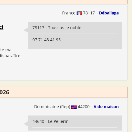
France
78117
Déballage
ci
78117 - Toussus le noble
07 71 43 41 95
ute ma
isparaître
026
Dominicaine (Rep)
44200
Vide maison
44640 - Le Pellerin